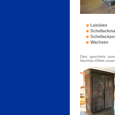
Leinölen
Schellackma
Schellackpol
Wachsen
Dies geschieht auss
Nachher-Effekt unser