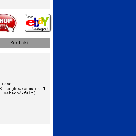
Kontakt
 Lang
8 Langheckermühle 1
 Imsbach/Pfalz)